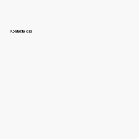
Kontakta oss
©Upphovsrätt. Alla rättigheter
förbehållna.