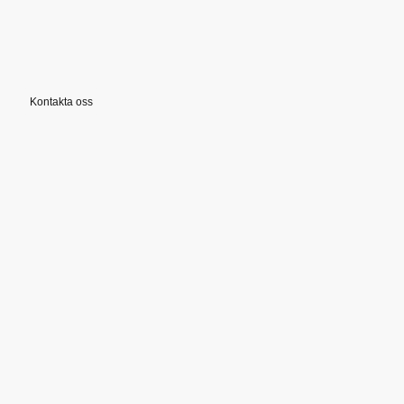
Kontakta oss
©Upphovsrätt. Alla rättigheter
förbehållna.