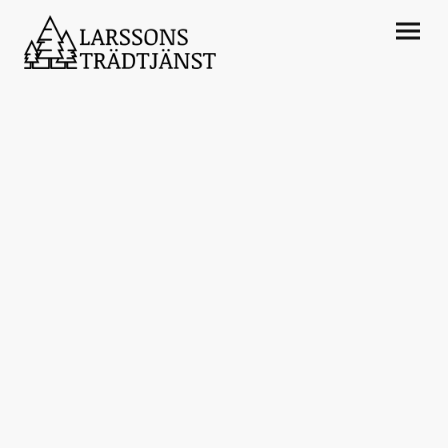
Din arborist för trädfällning och trädvård i
Borås.
Larssons Trädtjänst finns för att hjälpa dig med
avancerad trädfällning, beskärning, trädvård och
häckklippning. Läs gärna mer om oss och våra
tjänster! Ni är alltid varmt välkomna att kontakta oss
för en fri offert och konsultation.