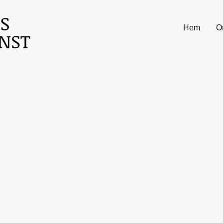
Hem
O
för trädfällning
um.
för att hjälpa dig med
eskärning, trädvård och
 mer om oss och våra