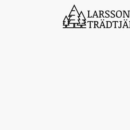
Din lokala arborist 
och trädvård i Ler
Larssons Trädtjänst finns 
avancerad trädfällning, b
häckklippning. Läs gärna