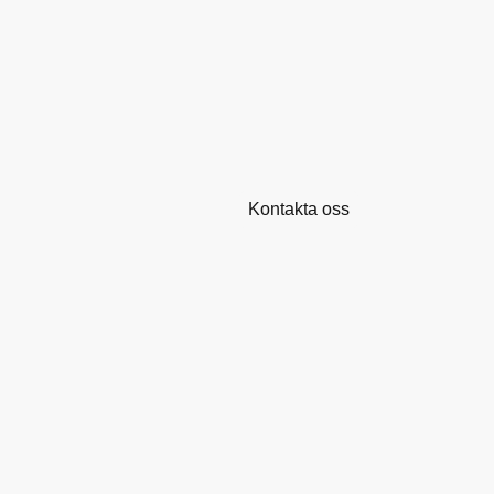
tjänster! Ni är alltid varm
oss för en fri offert och k
Kontakta oss